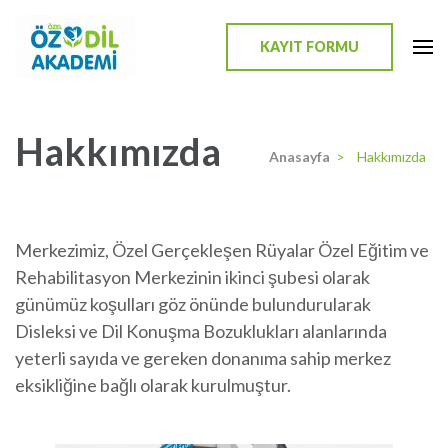
İçeriğe
atla
KAYIT FORMU
(Enter
Özdil Akademi
tuşuna
basın)
Hakkımızda
Anasayfa
>
Hakkımızda
Merkezimiz, Özel Gerçekleşen Rüyalar Özel Eğitim ve
Rehabilitasyon Merkezinin ikinci şubesi olarak
günümüz koşulları göz önünde bulundurularak
Disleksi ve Dil Konuşma Bozuklukları alanlarında
yeterli sayıda ve gereken donanıma sahip merkez
eksikliğine bağlı olarak kurulmuştur.