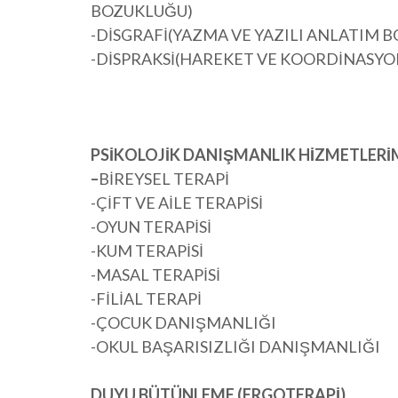
BOZUKLUĞU)
-DİSGRAFİ(YAZMA VE YAZILI ANLATIM 
-DİSPRAKSİ(HAREKET VE KOORDİNASYON
PSİKOLOJİK DANIŞMANLIK HİZMETLERİ
–
BİREYSEL TERAPİ
-ÇİFT VE AİLE TERAPİSİ
-OYUN TERAPİSİ
-KUM TERAPİSİ
-MASAL TERAPİSİ
-FİLİAL TERAPİ
-ÇOCUK DANIŞMANLIĞI
-OKUL BAŞARISIZLIĞI DANIŞMANLIĞI
DUYU BÜTÜNLEME (ERGOTERAPİ)