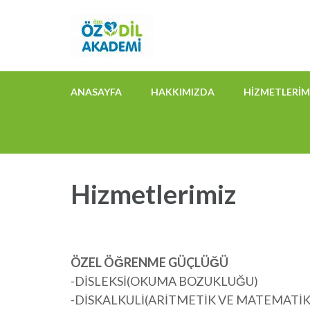
İçeriğe
Özdil Akademi
atla
(Enter
tuşuna
basın)
ANASAYFA
HAKKIMIZDA
HIZMETLERIM
Hizmetlerimiz
ÖZEL ÖĞRENME GÜÇLÜĞÜ
-DİSLEKSİ(OKUMA BOZUKLUĞU)
-DİSKALKULİ(ARİTMETİK VE MATEMATİK