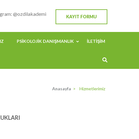
agram: @ozdilakademi
KAYIT FORMU
IZ
PSIKOLOJIK DANIŞMANLIK
İLETIŞIM
Anasayfa
>
Hizmetlerimiz
LUKLARI