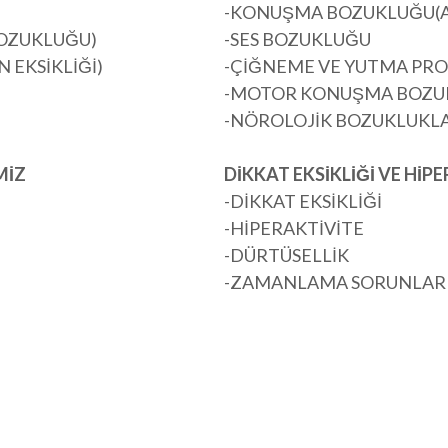
-KONUŞMA BOZUKLUĞU(A
BOZUKLUĞU)
-SES BOZUKLUĞU
 EKSİKLİĞİ)
-ÇİĞNEME VE YUTMA PR
-MOTOR KONUŞMA BOZU
-NÖROLOJİK BOZUKLUKL
MİZ
DİKKAT EKSİKLİĞİ VE Hİ
-DİKKAT EKSİKLİĞİ
-HİPERAKTİVİTE
-DÜRTÜSELLİK
-ZAMANLAMA SORUNLAR