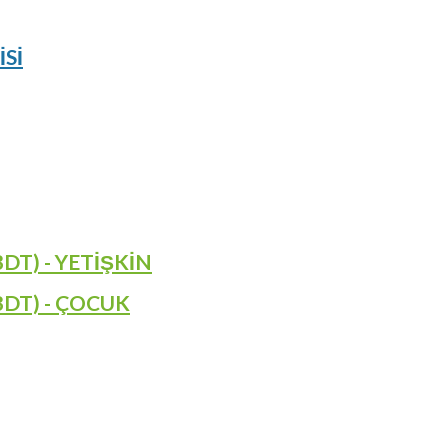
Sİ
BDT) - YETİŞKİN
BDT) - ÇOCUK